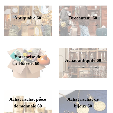
Antiquaire 60
Brocanteur 60
Entreprise de
Achat antiquité 60
débarras 60
Achat rachat pièce
Achat rachat de
de monnaie 60
bijoux 60