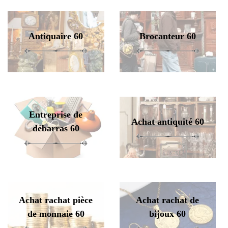
Antiquaire 60
Brocanteur 60
Entreprise de
Achat antiquité 60
débarras 60
Achat rachat pièce
Achat rachat de
de monnaie 60
bijoux 60