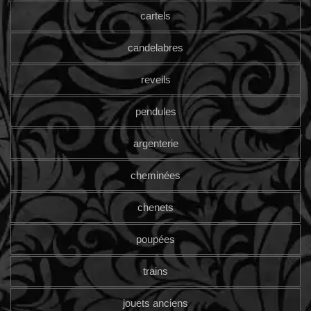
cartels
candelabres
reveils
pendules
argenterie
cheminées
chenets
poupées
trains
jouets anciens