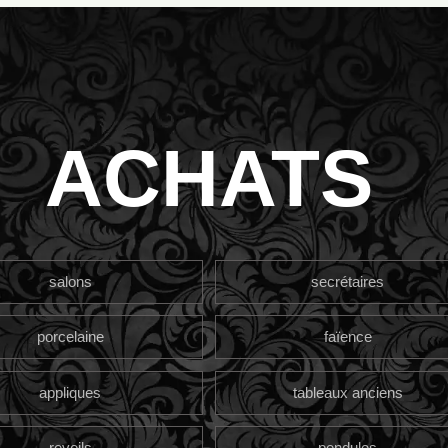
ACHATS
salons
secrétaires
porcelaine
faïence
appliques
tableaux anciens
reveils
pendules