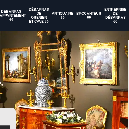
DÉBARRAS
ENTREPRISE
DÉBARRAS
DE
ANTIQUAIRE
BROCANTEUR
DE
'APPARTEMENT
GRENIER
60
60
DÉBARRAS
60
ET CAVE 60
60