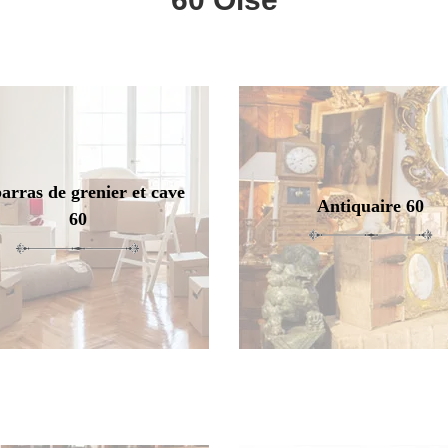
arras de grenier et cave
Antiquaire 60
60