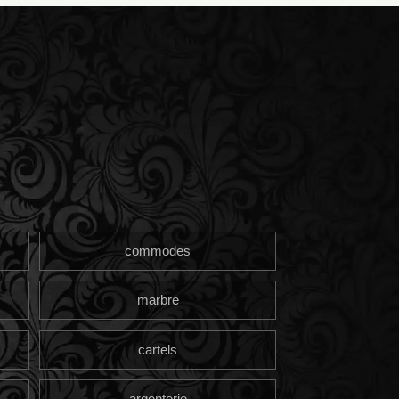
commodes
marbre
cartels
argenterie