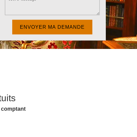
uits
u comptant