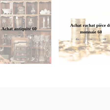
Achat rachat pièce d
Achat antiquité 60
monnaie 60