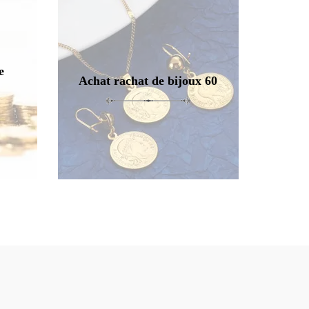
e
Achat rachat de bijoux 60