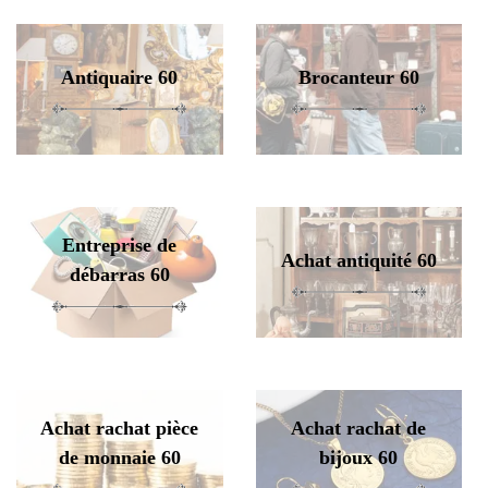
Antiquaire 60
Brocanteur 60
Entreprise de
Achat antiquité 60
débarras 60
Achat rachat pièce
Achat rachat de
de monnaie 60
bijoux 60