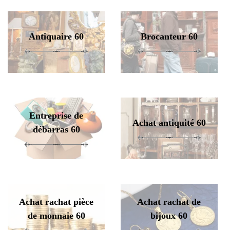
Antiquaire 60
Brocanteur 60
Entreprise de
Achat antiquité 60
débarras 60
Achat rachat pièce
Achat rachat de
de monnaie 60
bijoux 60