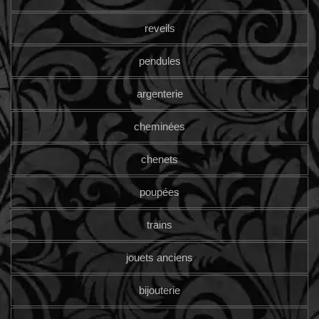
reveils
pendules
argenterie
cheminées
chenets
poupées
trains
jouets anciens
bijouterie