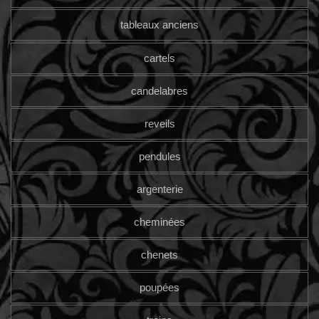
tableaux anciens
cartels
candelabres
reveils
pendules
argenterie
cheminées
chenets
poupées