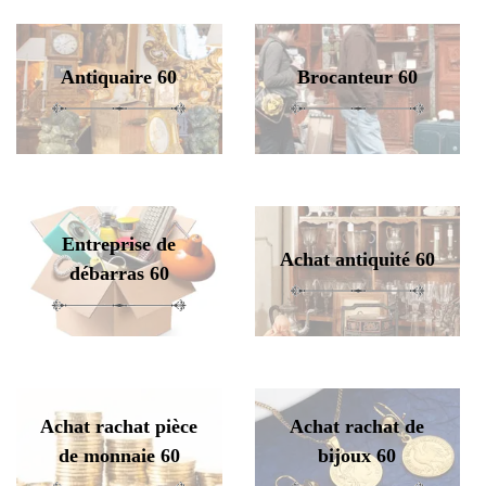
Antiquaire 60
Brocanteur 60
Entreprise de
Achat antiquité 60
débarras 60
Achat rachat pièce
Achat rachat de
de monnaie 60
bijoux 60