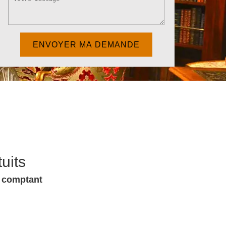
uits
u comptant