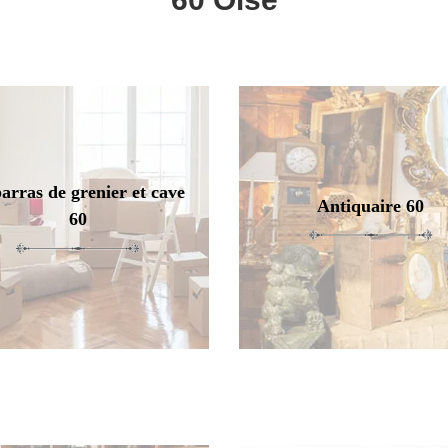
arras de grenier et cave
Antiquaire 60
60