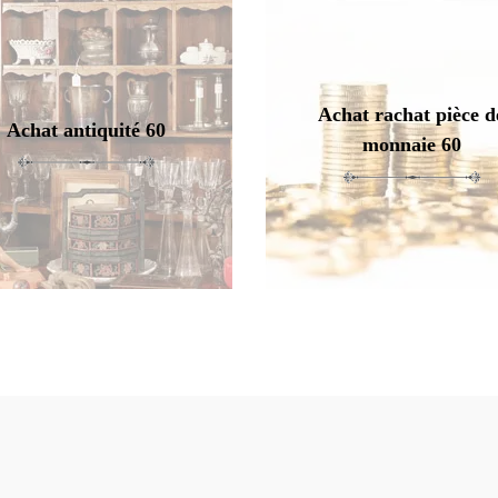
Achat rachat pièce d
Achat antiquité 60
monnaie 60