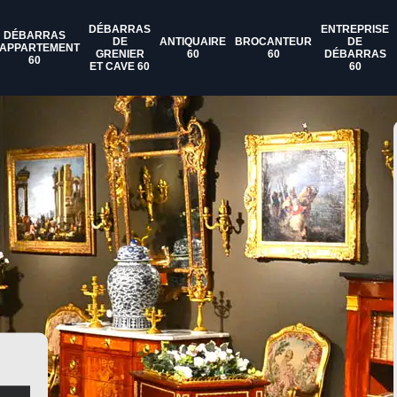
DÉBARRAS
ENTREPRISE
DÉBARRAS
DE
ANTIQUAIRE
BROCANTEUR
DE
'APPARTEMENT
GRENIER
60
60
DÉBARRAS
60
ET CAVE 60
60