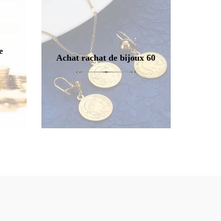
e
Achat rachat de bijoux 60