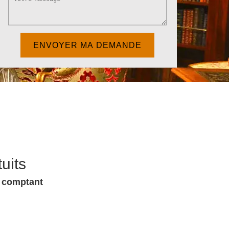
uits
u comptant