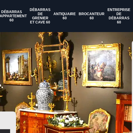
DÉBARRAS
ENTREPRISE
DÉBARRAS
DE
ANTIQUAIRE
BROCANTEUR
DE
'APPARTEMENT
GRENIER
60
60
DÉBARRAS
60
ET CAVE 60
60