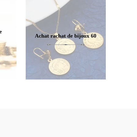
e
Achat rachat de bijoux 60