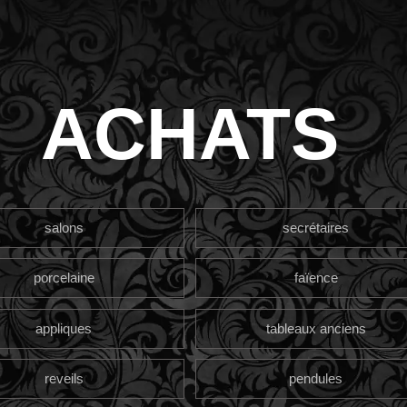
ACHATS
salons
secrétaires
porcelaine
faïence
appliques
tableaux anciens
reveils
pendules