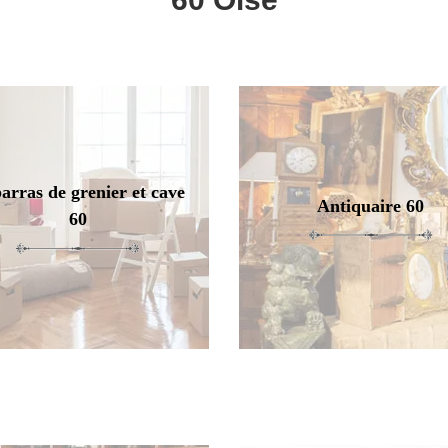
arras de grenier et cave
Antiquaire 60
60