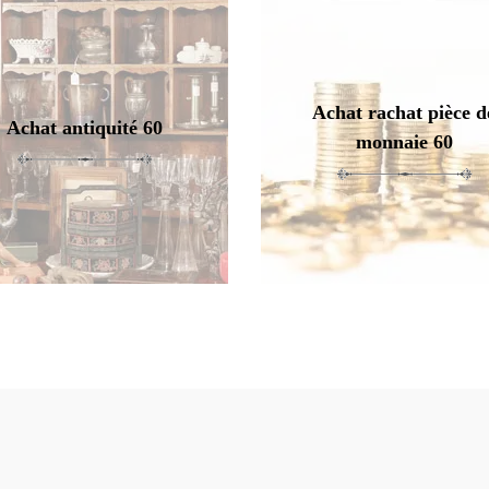
Achat rachat pièce d
Achat antiquité 60
monnaie 60