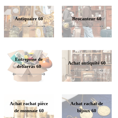
Antiquaire 60
Brocanteur 60
Entreprise de
Achat antiquité 60
débarras 60
Achat rachat pièce
Achat rachat de
de monnaie 60
bijoux 60