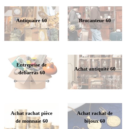
Antiquaire 60
Brocanteur 60
Entreprise de
Achat antiquité 60
débarras 60
Achat rachat pièce
Achat rachat de
de monnaie 60
bijoux 60