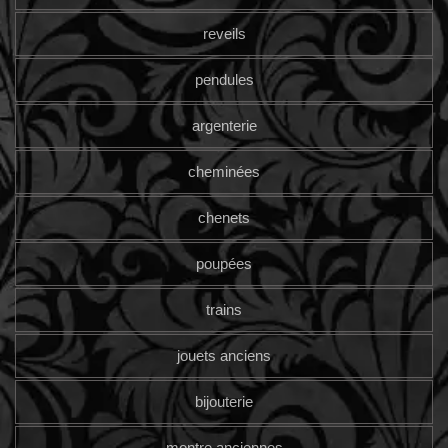
reveils
pendules
argenterie
cheminées
chenets
poupées
trains
jouets anciens
bijouterie
montre anciennes