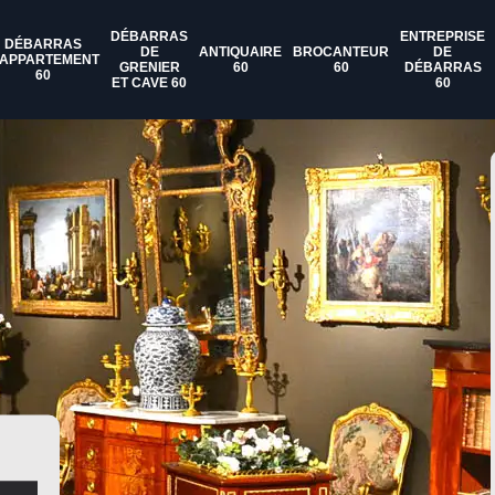
DÉBARRAS
ENTREPRISE
DÉBARRAS
DE
ANTIQUAIRE
BROCANTEUR
DE
'APPARTEMENT
GRENIER
60
60
DÉBARRAS
60
ET CAVE 60
60