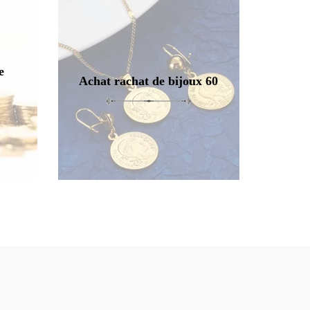
e
Achat rachat de bijoux 60