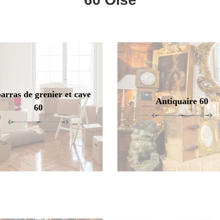
arras de grenier et cave
Antiquaire 60
60