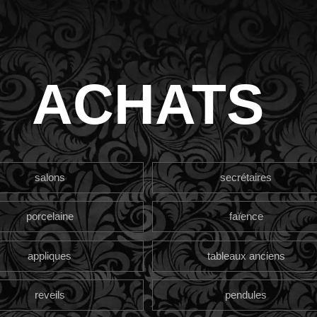
ACHATS
salons
secrétaires
porcelaine
faïence
appliques
tableaux anciens
reveils
pendules