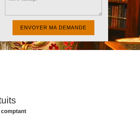
uits
u comptant