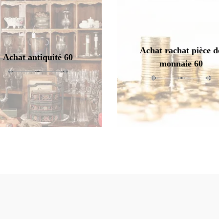
Achat rachat pièce d
Achat antiquité 60
monnaie 60