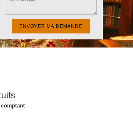
uits
u comptant