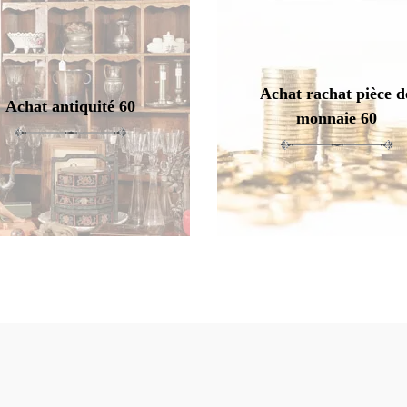
Achat rachat pièce d
Achat antiquité 60
monnaie 60