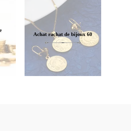
e
Achat rachat de bijoux 60