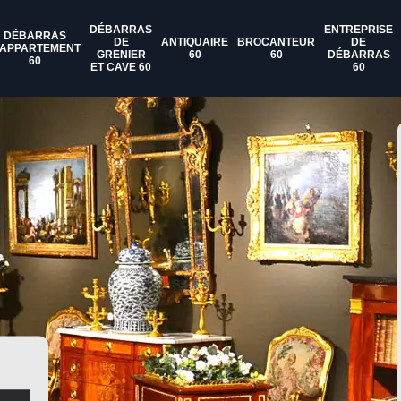
DÉBARRAS
ENTREPRISE
DÉBARRAS
DE
ANTIQUAIRE
BROCANTEUR
DE
'APPARTEMENT
GRENIER
60
60
DÉBARRAS
60
ET CAVE 60
60