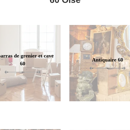
arras de grenier et cave
Antiquaire 60
60