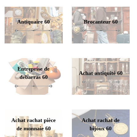
Antiquaire 60
Brocanteur 60
Entreprise de
Achat antiquité 60
débarras 60
Achat rachat pièce
Achat rachat de
de monnaie 60
bijoux 60