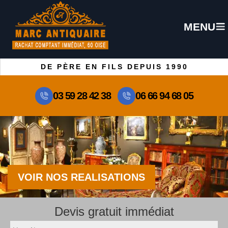
MENU
DE PÈRE EN FILS DEPUIS 1990
03 59 28 42 38
06 66 94 68 05
VOIR NOS REALISATIONS
Devis gratuit immédiat