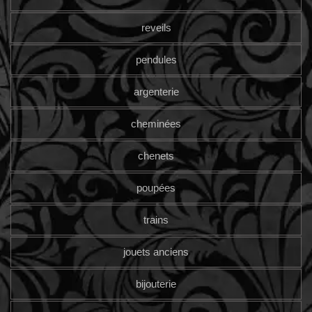
reveils
pendules
argenterie
cheminées
chenets
poupées
trains
jouets anciens
bijouterie