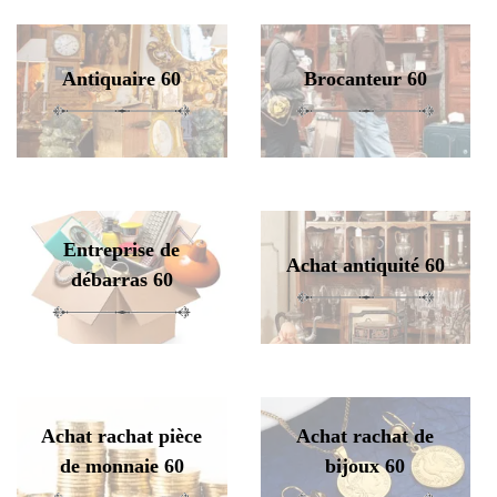
Antiquaire 60
Brocanteur 60
Entreprise de
Achat antiquité 60
débarras 60
Achat rachat pièce
Achat rachat de
de monnaie 60
bijoux 60