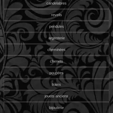
candelabres
reveils
pendules
argenterie
cheminées
chenets
poupées
trains
jouets anciens
bijouterie