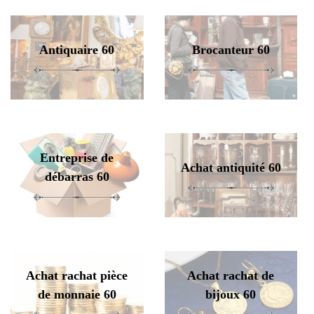
Antiquaire 60
Brocanteur 60
Entreprise de
Achat antiquité 60
débarras 60
Achat rachat pièce
Achat rachat de
de monnaie 60
bijoux 60