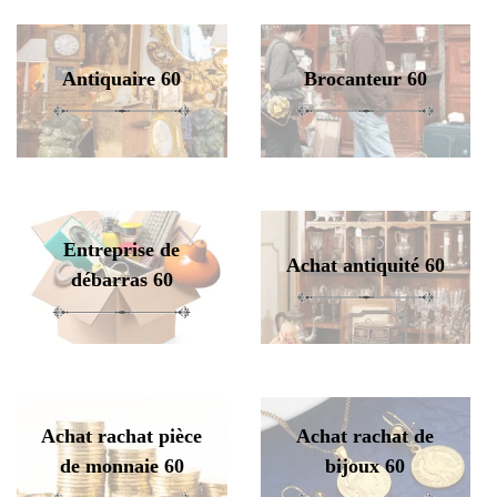
Antiquaire 60
Brocanteur 60
Entreprise de
Achat antiquité 60
débarras 60
Achat rachat pièce
Achat rachat de
de monnaie 60
bijoux 60