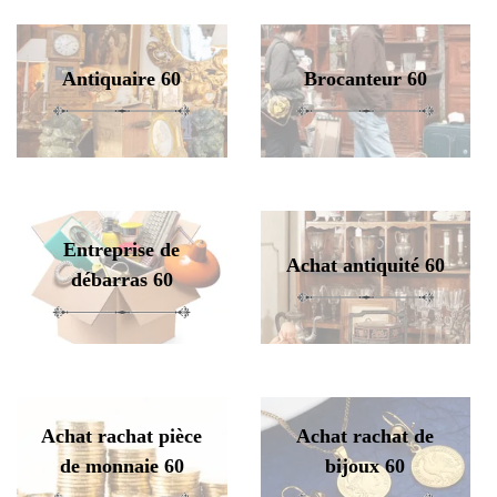
Antiquaire 60
Brocanteur 60
Entreprise de
Achat antiquité 60
débarras 60
Achat rachat pièce
Achat rachat de
de monnaie 60
bijoux 60