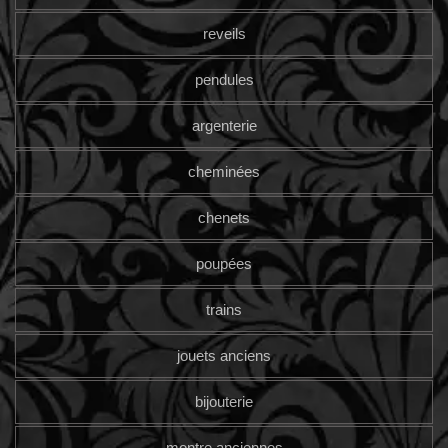
reveils
pendules
argenterie
cheminées
chenets
poupées
trains
jouets anciens
bijouterie
montre anciennes